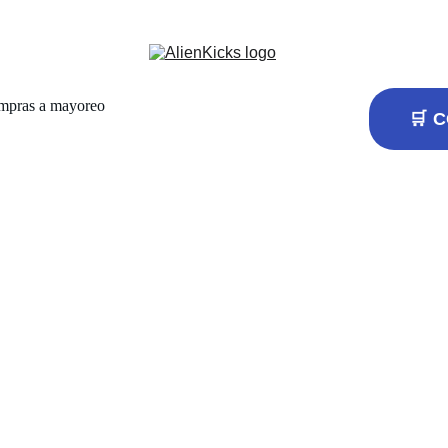
ompras a mayoreo
🛒 
Air Jord
Pure Money
MX$3990.00